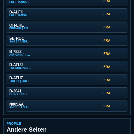
FRA
LUFTHANSA | BOEING 747-8
D-ALFH
FRA
LUFTHANSA CARGO | BOEING 777-F
OH-LKE
FRA
FINNAIR | EMBRAER ERJ-190-100
SE-ROC
FRA
SAS SCANDINAVIAN AIRLINES (XFLY) | AIRBUS A320 NEO
B-7832
FRA
AIR CHINA | BOEING 787-9 DREAMLINER
D-ATUJ
FRA
TUI AIRLINES | BOEING 737-800
D-ATUZ
FRA
TUIFLY | BOEING 737-800
B-2041
FRA
CHINA SOUTHERN CARGO | BOEING 777-F
N809AA
FRA
AMERICAN AIRLINES | BOEING 787-8 DREAMLINER
PROFILE
Andere Seiten