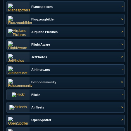
>
Planespotters
>
Flugzeugbilder
>
Airplane Pictures
>
FlightAware
>
JetPhotos
>
Airliners.net
>
Fotocommunity
>
Flickr
>
Airfleets
>
OpenSpotter