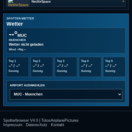
>
NetAirSpace
SPOTTER-WETTER
Wetter
--°
MUC
MUENCHEN
Wetter nicht geladen
Wind
--
Rtg
--
Tag 1
Tag 2
Tag 3
Tag 4
Tag 5
--° / --°
--° / --°
--° / --°
--° / --°
--° / --°
Sonnig
Sonnig
Sonnig
Sonnig
Sonnig
AIRPORT AUSWAEHLEN
Spotterbrowser V4.0 | TotosAirplanePictures
Impressum
Datenschutz
Kontakt