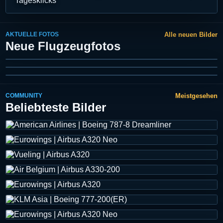
Tagesklicks
AKTUELLE FOTOS
Alle neuen Bilder
C-FVND
Neue Flugzeugfotos
D-ABYA
FRA | 2020-10-31
D-ABYA
FRA | 2020-10-31
FRA | 2020-10-31
COMMUNITY
Meistgesehen
Beliebteste Bilder